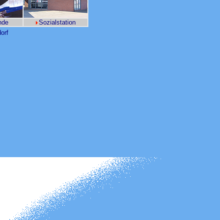
nde
Sozialstation
orf